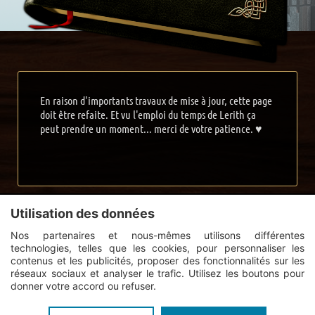
En raison d'importants travaux de mise à jour, cette page
doit être refaite. Et vu l'emploi du temps de Lerith ça
peut prendre un moment... merci de votre patience. ♥
Utilisation des données
Guildi.com © 2012 - 2026
-
Mentions légales
-
Créez un forum de guilde
Final Fantasy XIV Online
-
Service proposé par Guildi
Nos partenaires et nous-mêmes utilisons différentes
technologies, telles que les cookies, pour personnaliser les
contenus et les publicités, proposer des fonctionnalités sur les
réseaux sociaux et analyser le trafic. Utilisez les boutons pour
donner votre accord ou refuser.
Connexion
Inscription