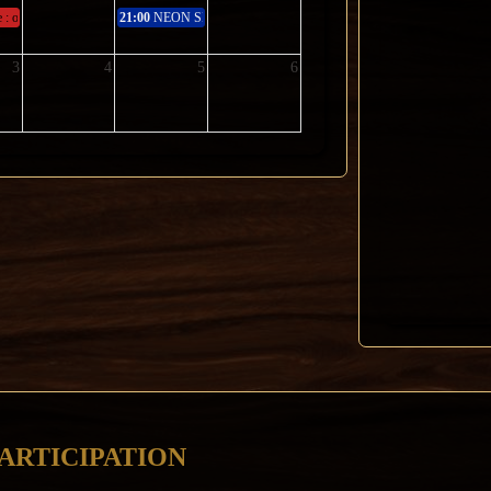
 : ouverture
21:00
NEON SIMULATION - HONEY B. LOVELY
3
4
5
6
ARTICIPATION