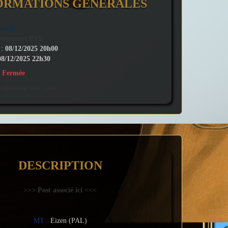
ORMATIONS GÉNÉRALES
erith
vènement PVE
 :
08/12/2025 20h00
08/12/2025 22h30
:
Fermée
calendrier des raids
DESCRIPTION
>>> Post associé ici <<<
MT :
Eizen (PAL)