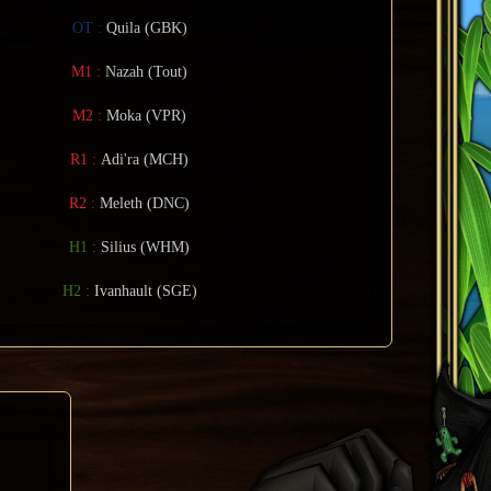
OT :
Quila (GBK)
M1 :
Nazah (Tout)
M2 :
Moka (VPR)
R1 :
Adi'ra (MCH)
R2 :
Meleth (DNC)
H1 :
Silius (WHM)
H2 :
Ivanhault (SGE)