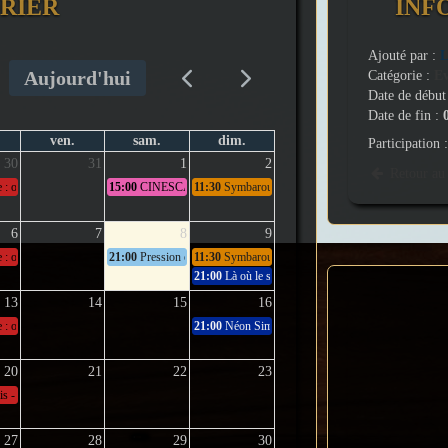
RIER
INF
Ajouté par :
L
Aujourd'hui
Catégorie :
E
Date de début
Date de fin :
ven.
sam.
dim.
Participation 
30
31
1
2
Retour au 
La Pomme
 : ouverture
15:00
CINESCALE - 1670
11:30
Symbaroum - Episode 7
6
7
8
9
 : ouverture
21:00
Pression en surface
11:30
Symbaroum - Episode 8
21:00
Là où le sol gronde
13
14
15
16
 : ouverture
21:00
Néon Simulation : Nuah !
20
21
22
23
is - Solringen
27
28
29
30