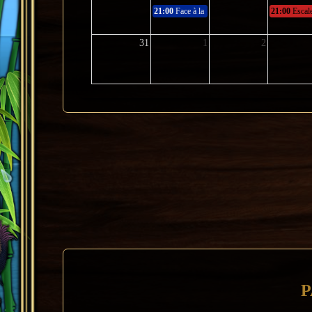
21:00
Face à la bête !
21:00
Escale
31
1
2
P