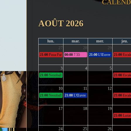
CALEND
AOÛT 2026
lun.
mar.
mer.
jeu.
27
28
29
21:00
Pizza Party
00:00
7.55
21:00
L'Œuvre Inachevée : 
21:00
Escale
3
4
5
21:00
Neonball - Second test.
21:00
Escale
10
11
12
21:00
Neonball - Dernier test.
21:00
L'Œuvre Inachevée : Le Coffre
21:00
Escale
17
18
19
21:00
Lunar
24
25
26