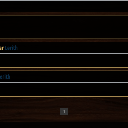
ar
Lerith
erith
1