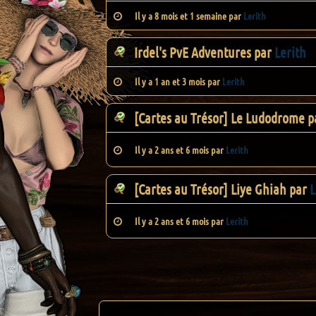
Il y a 8 mois et 1 semaine par
Lerith
Irdel's PvE Adventures
par
Lerith
Il y a 1 an et 3 mois par
Lerith
[Cartes au Trésor] Le Ludodrome
p
Il y a 2 ans et 6 mois par
Lerith
[Cartes au Trésor] Liye Ghiah
par
L
Il y a 2 ans et 6 mois par
Lerith