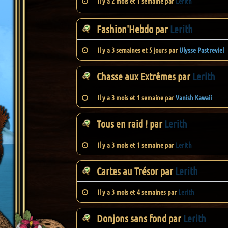
Il y a 2 mois et 1 semaine par
Lerith
Fashion'Hebdo
par
Lerith
Il y a 3 semaines et 5 jours par
Ulysse Pastreviel
Chasse aux Extrêmes
par
Lerith
Il y a 3 mois et 1 semaine par
Vanish Kawaii
Tous en raid !
par
Lerith
Il y a 3 mois et 1 semaine par
Lerith
Cartes au Trésor
par
Lerith
Il y a 3 mois et 4 semaines par
Lerith
Donjons sans fond
par
Lerith