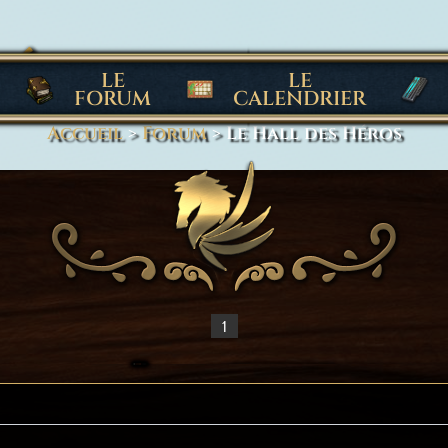
HÉROS
LE
LE
FORUM
CALENDRIER
Accueil
>
Forum
>
Le Hall des Héros
1