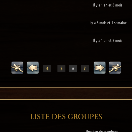
Il y a 1 an et 8 mois
Il y a 8 mois et 1 semaine
Il y a 1 an et 2 mois
Déb
Préc
Suiv
Fin
4
5
6
7
ut
éde
ant
nt
LISTE DES GROUPES
Nombre de membres