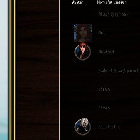
Avatar
Nom d'utilisateur
Ri'leyh Lyagi
(Rileyh)
Rose
Rossignol
Stalwart Mesa
(Sagramor Ga
Shahin
Shiban
Silius Noctua