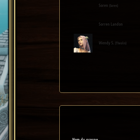
Soren
(Soren)
Sorren Landon
Wendy S.
(Theolin)
Nom du groupe