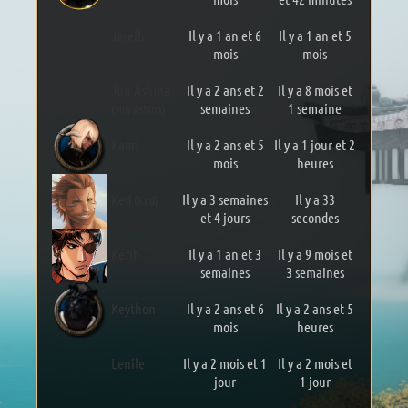
Jorelh
Il y a 1 an et 6
Il y a 1 an et 5
mois
mois
Jun Ashina
Il y a 2 ans et 2
Il y a 8 mois et
semaines
1 semaine
(Jun Ashina)
Kaori
Il y a 2 ans et 5
Il y a 1 jour et 2
mois
heures
Ked
Il y a 3 semaines
Il y a 33
(Ked)
et 4 jours
secondes
Kerih
Il y a 1 an et 3
Il y a 9 mois et
semaines
3 semaines
Keython
Il y a 2 ans et 6
Il y a 2 ans et 5
mois
heures
Lenile
Il y a 2 mois et 1
Il y a 2 mois et
jour
1 jour