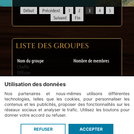
Début
Précédent
1
2
3
4
5
Suivant
Fin
LISTE DES GROUPES
Nom du groupe
Nombre de membres
Cheffe
Officier
Membres de la Compagnie
Utilisation des données
Nouvelle recrue
Alliés / Partenaires
Nos partenaires et nous-mêmes utilisons différentes
Admins
technologies, telles que les cookies, pour personnaliser les
contenus et les publicités, proposer des fonctionnalités sur les
réseaux sociaux et analyser le trafic. Utilisez les boutons pour
donner votre accord ou refuser.
Connexion
Inscription
Guildi.com © 2012 - 2026
-
Mentions légales
-
Créez un forum de guilde
REFUSER
ACCEPTER