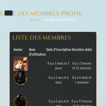
LISTE DES MEMBRES/PROFIL
Accueil
>
Liste des membres/Profil
LISTE DES MEMBRES
Avatar
Nom
Date d'inscription
Dernière visite
d'utilisateur
Da
Il y a 3 mois et 3
Il y a 2 heures
(Heida)
jours
et 32 minutes
Irdel
Il y a 2 ans et 6
Il y a 6 mois et
Sombreveil
mois
1 semaine
(Irdel
Sombreveil)
Ivanhault
Il y a 2 ans et 6
Il y a 17 heures
mois
et 42 minutes